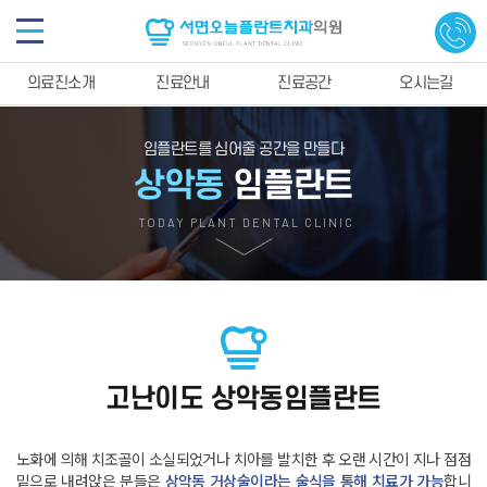
의료진소개
진료안내
진료공간
오시는길
임플란트를 심어줄 공간을 만들다
상악동
임플란트
TODAY PLANT DENTAL CLINIC
고난이도 상악동임플란트
노화에 의해 치조골이 소실되었거나 치아를 발치한 후 오랜 시간이 지나
점점
밑으로 내려앉은 분들은
상악동 거상술이라는 술식을 통해 치료가 가능
합니