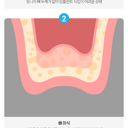
윗니의 뼈 두께가 얇아 임플란트 식립이 어려운 상태
2
뼈 이식