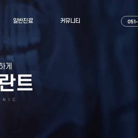
일반진료
커뮤니티
051
확하게
란트
INIC