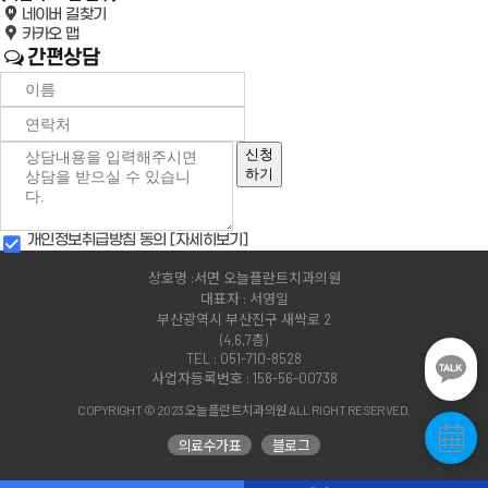
네이버 길찾기
카카오 맵
간편상담
신청
하기
개인정보취급방침 동의
[자세히보기]
상호명 :서면 오늘플란트치과의원
대표자 : 서영일
부산광역시 부산진구 새싹로 2
(4,6,7층)
TEL : 051-710-8528
사업자등록번호 : 158-56-00738
COPYRIGHT © 2023 오늘플란트치과의원 ALL RIGHT RESERVED.
의료수가표
블로그