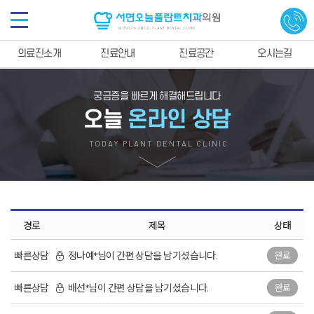
의료진소개
진료안내
진료공간
오시는길
궁금증을 빠르게 해결해드립니다
오늘
온라인 상담
TODAY PLANT DENTAL CLINIC
경로
제목
상태
빠른상담
정나예*님이 간편 상담을 남기셨습니다.
완료
빠른상담
배선*님이 간편 상담을 남기셨습니다.
완료