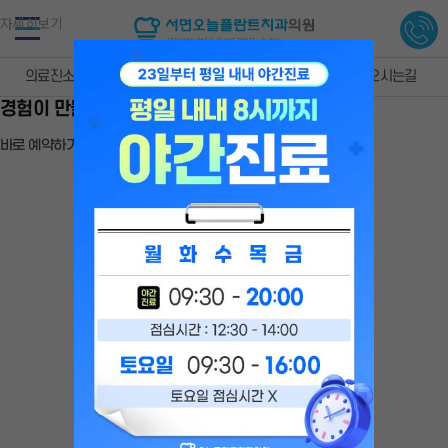
서면 오늘플란트치과 | 부산 임플란
미국 치주과 전문의
자세히보기
대표원장이 직접 진료
합니다
의료진소개
진료안내
진료공간
오시는길
25년 그 이상의경력
경험이 만들어낸 높은 수준의 진료
바로 예약하기